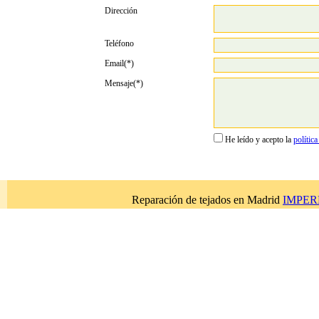
Dirección
Teléfono
Email(*)
Mensaje(*)
He leído y acepto la
polític
Reparación de tejados en Madrid
IMPERB